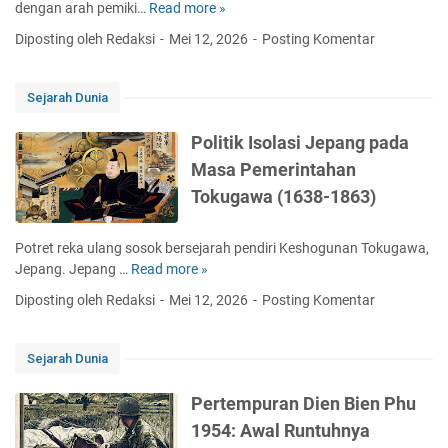
j
dengan arah pemiki…
Read more »
3
a
T
Diposting oleh Redaksi
Mei 12, 2026
Posting Komentar
r
o
a
k
h
o
Sejarah Dunia
I
h
n
F
Politik Isolasi Jepang pada
d
i
Masa Pemerintahan
o
l
n
Tokugawa (1638-1863)
s
e
a
s
f
Potret reka ulang sosok bersejarah pendiri Keshogunan Tokugawa,
i
a
Jepang. Jepang …
Read more »
P
a
t
o
d
Diposting oleh Redaksi
Mei 12, 2026
Posting Komentar
S
l
a
k
i
n
o
t
D
Sejarah Dunia
l
i
u
a
k
n
Pertempuran Dien Bien Phu
s
I
i
1954: Awal Runtuhnya
t
s
a