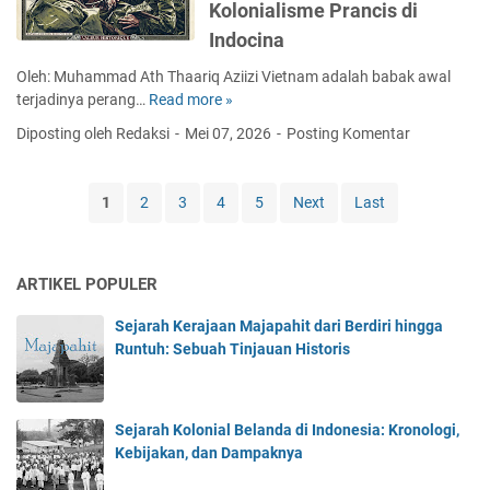
i
Kolonialisme Prancis di
o
:
k
l
Indocina
D
y
a
e
a
Oleh: Muhammad Ath Thaariq Aziizi Vietnam adalah babak awal
s
r
n
terjadinya perang…
Read more »
P
i
e
g
e
J
t
Diposting oleh Redaksi
Mei 07, 2026
Posting Komentar
P
r
e
a
e
t
p
n
m
e
a
P
1
2
3
4
5
Next
Last
i
m
n
e
k
p
g
r
i
u
p
i
r
ARTIKEL POPULER
r
a
s
a
a
d
t
n
Sejarah Kerajaan Majapahit dari Berdiri hingga
n
a
i
n
Runtuh: Sebuah Tinjauan Historis
D
M
w
y
i
a
a
a
e
s
P
B
n
a
e
Sejarah Kolonial Belanda di Indonesia: Kronologi,
e
B
P
n
Kebijakan, dan Dampaknya
r
i
e
t
p