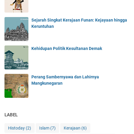
a
8
K
-
o
1
Sejarah Singkat Kerajaan Funan: Kejayaan hingga
l
8
Keruntuhan
o
6
n
3
i
)
Kehidupan Politik Kesultanan Demak
a
l
i
s
m
Perang Sambernyawa dan Lahirnya
e
Mangkunegaran
P
r
a
n
c
LABEL
i
s
Histoday
(2)
Islam
(7)
Kerajaan
(6)
d