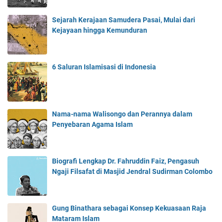
e
m
i
e
n
e
n
n
Sejarah Kerajaan Samudera Pasai, Mulai dari
P
r
g
g
Kejayaan hingga Kemunduran
h
i
y
a
u
n
a
r
1
t
n
u
9
a
g
6 Saluran Islamisasi di Indonesia
h
5
h
M
4
a
e
:
n
n
A
T
g
Nama-nama Walisongo dan Perannya dalam
w
o
u
Penyebaran Agama Islam
a
k
b
l
u
a
R
g
h
u
a
Z
Biografi Lengkap Dr. Fahruddin Faiz, Pengasuh
n
w
a
Ngaji Filsafat di Masjid Jendral Sudirman Colombo
t
a
m
u
(
a
h
1
n
Gung Binathara sebagai Konsep Kekuasaan Raja
n
6
Mataram Islam
y
3