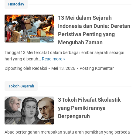
Histoday
Kebenaran
13 Mei dalam Sejarah
Indonesia dan Dunia: Deretan
Peristiwa Penting yang
Mengubah Zaman
Tanggal 13 Mei tercatat dalam berbagai lembar sejarah sebagai
hari yang dipenuh…
Read more »
1
3
Diposting oleh Redaksi
Mei 13, 2026
Posting Komentar
M
e
i
Tokoh Sejarah
d
a
3 Tokoh Filsafat Skolastik
l
yang Pemikirannya
a
Berpengaruh
m
S
e
Abad pertengahan merupakan suatu arah pemikiran yang berbeda