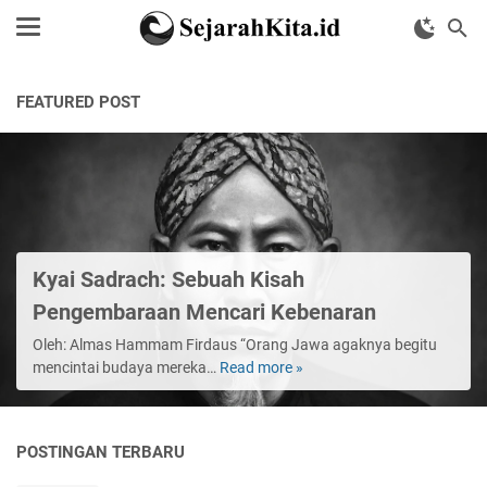
FEATURED POST
Kyai Sadrach: Sebuah Kisah
Pengembaraan Mencari Kebenaran
Oleh: Almas Hammam Firdaus “Orang Jawa agaknya begitu
mencintai budaya mereka…
Read more »
Kyai
Sadrach:
Sebuah
Kisah
POSTINGAN TERBARU
Pengembaraan
Mencari