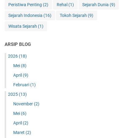
i
Peristiwa Penting
(2)
Rehal
(1)
Sejarah Dunia
(9)
I
Sejarah Indonesia
(16)
Tokoh Sejarah
(9)
n
d
Wisata Sejarah
(1)
o
c
i
ARSIP BLOG
n
a
2026
(18)
Mei
(8)
April
(9)
Februari
(1)
2025
(13)
November
(2)
Mei
(6)
April
(2)
Maret
(2)